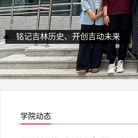
铭记吉林历史、开创吉动未来
追寻红色记忆 筑牢信仰之基;
学院动态