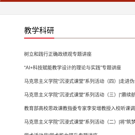
教学科研
树立和践行正确政绩观专题讲座
“AI+科技赋能教学设计的理论与实践”专题讲座
马克思主义学院“沉浸式课堂”系列活动（四）|走进
北沦陷史陈列馆 诛殖民漫天狼烟 鉴文脉千秋警训
马克思主义学院“沉浸式课堂”系列活动（三）|“赓续
神，砥砺强国之志”将思政课搬进长光卫星科研基地
教育部高校思政课教指委专家李安增教授入校听课调
马克思主义学院“沉浸式课堂”系列活动（二）|将“筑