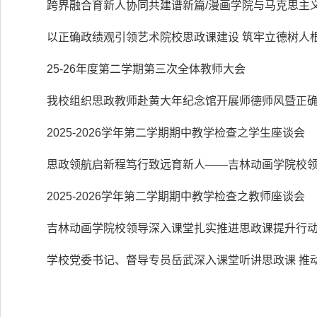
跨界融合育新人协同共建谱新篇/漫画学院与马克思主
融合发展专题研讨会
以正确政绩观引领艺术院校思政课建设 筑牢立德树人
25-26年度第二学期第三次全体教师大会
我校组织思政教师赴黄大年纪念馆开展师德师风暨正
题研学
2025-2026学年第二学期期中教学检查之学生座谈会
思政领航启新程笃行致远育新人——吉林动画学院校
讲授专题思政课
2025-2026学年第二学期期中教学检查之教师座谈会
吉林动画学院校领导深入课堂扎实推进思政课提升行
学校党委书记、督导专员岳武深入课堂听讲思政课 推
质增效