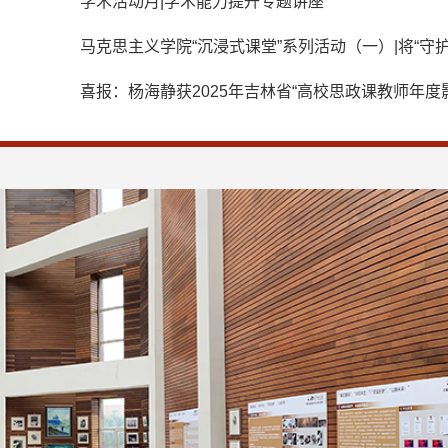
奋进向复兴”课堂搬进长春城市规划展览馆
学术活动月|学术能力提升专题讲座
马克思主义学院“沉浸式课堂”系列活动（一）|将“守护
续文脉”课堂搬进长春历史文化博物馆
喜报：杨海静获2025年吉林省“高校思政课教师年度
名人物”称号