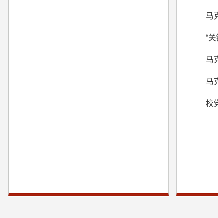
马
“
马
马
校