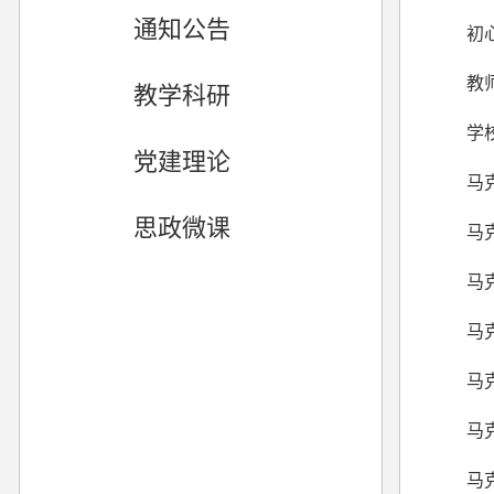
通知公告
初
教
教学科研
学
党建理论
马
思政微课
马
马
马
马
马
马