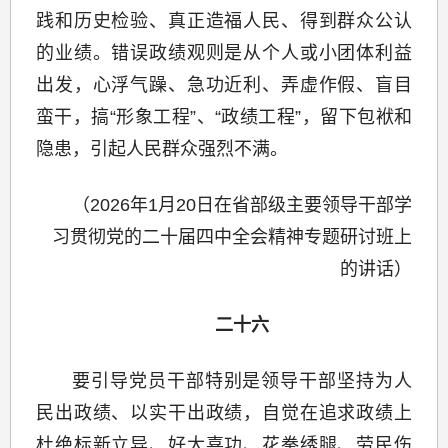
践和历史检验、真正造福人民、得到群众公认
的业绩。错误政绩观则是从个人或小团体利益
出发，心浮气躁、急功近利、弄虚作假、盲目
蛮干，搞“形象工程”、“政绩工程”，留下包袱和
隐患，引起人民群众强烈不满。
（2026年1月20日在省部级主要领导干部学
习贯彻党的二十届四中全会精神专题研讨班上
的讲话）
二十六
要引导党员干部特别是领导干部坚持为人
民出政绩、以实干出政绩，自觉在追求政绩上
杜绝标新立异、好大喜功、花拳绣腿、劳民伤