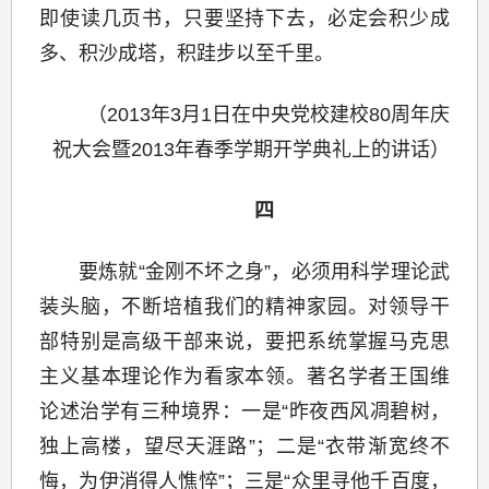
即使读几页书，只要坚持下去，必定会积少成
多、积沙成塔，积跬步以至千里。
（2013年3月1日在中央党校建校80周年庆
祝大会暨2013年春季学期开学典礼上的讲话）
四
要炼就“金刚不坏之身”，必须用科学理论武
装头脑，不断培植我们的精神家园。对领导干
部特别是高级干部来说，要把系统掌握马克思
主义基本理论作为看家本领。著名学者王国维
论述治学有三种境界：一是“昨夜西风凋碧树，
独上高楼，望尽天涯路”；二是“衣带渐宽终不
悔，为伊消得人憔悴”；三是“众里寻他千百度，