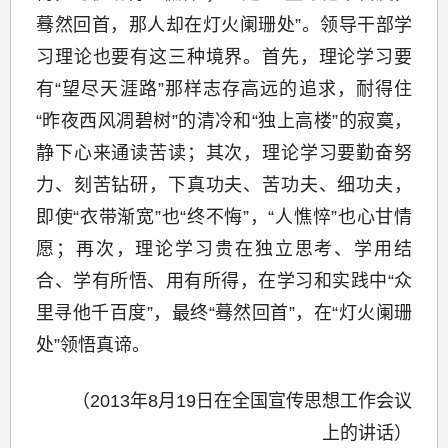
蓦然回首，那人却在灯火阑珊处”。领导干部学
习理论也要有这三种境界。首先，理论学习要
有“望尽天涯路”那样志存高远的追求，耐得住
“昨夜西风凋碧树”的清冷和“独上高楼”的寂寞，
静下心来通读苦读；其次，理论学习要勤奋努
力、刻苦钻研，下真功夫、苦功夫、细功夫，
即使“衣带渐宽”也“终不悔”，“人憔悴”也心甘情
愿；再次，理论学习贵在独立思考、学用结
合、学有所悟、用有所得，在学习和实践中“众
里寻他千百度”，最终“蓦然回首”，在“灯火阑珊
处”领悟真谛。
（2013年8月19日在全国宣传思想工作会议
上的讲话）